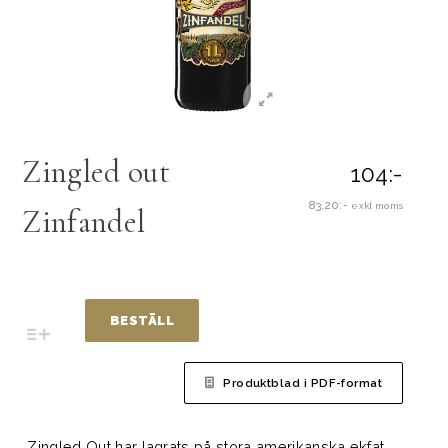
Zingled out
104:-
83,20:-
exkl moms
Zinfandel
BESTÄLL
Produktblad i PDF-format
Zingled Out har lagrats på stora amerikanska ekfat