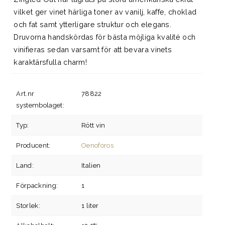
vilket ger vinet härliga toner av vanilj, kaffe, choklad
och fat samt ytterligare struktur och elegans.
Druvorna handskördas för bästa möjliga kvalité och
vinifieras sedan varsamt för att bevara vinets
karaktärsfulla charm!
Art.nr
78822
systembolaget:
Typ:
Rött vin
Producent:
Oenoforos
Land:
Italien
Förpackning:
1
Storlek:
1 liter