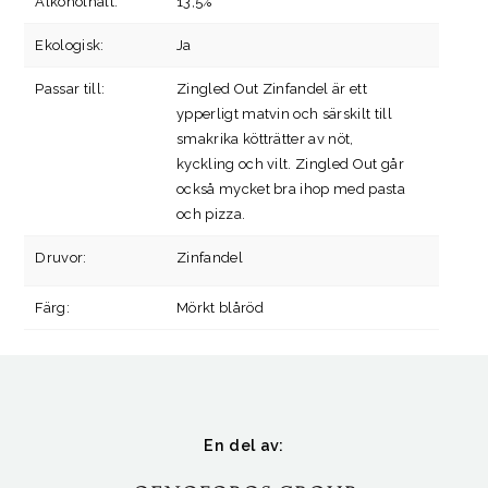
Alkoholhalt:
13,5%
Ekologisk:
Ja
Passar till:
Zingled Out Zinfandel är ett
ypperligt matvin och särskilt till
smakrika kötträtter av nöt,
kyckling och vilt. Zingled Out går
också mycket bra ihop med pasta
och pizza.
Druvor:
Zinfandel
Färg:
Mörkt blåröd
En del av: