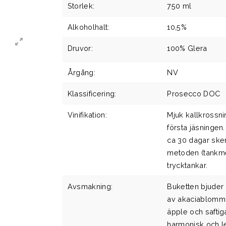
Storlek:
750 ml
Alkoholhalt:
10,5%
Druvor:
100% Glera
Årgång:
NV
Klassificering:
Prosecco DOC
Vinifikation:
Mjuk kallkrossni
första jäsningen
ca 30 dagar ske
metoden (tankmet
trycktankar.
Avsmakning:
Buketten bjuder
av akaciablommor
äpple och saftig
harmonisk och le