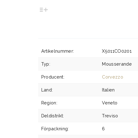
Artikelnummer:
X5011CO0201
Typ:
Mousserande
Producent:
Corvezzo
Land:
Italien
Region:
Veneto
Deldistrikt:
Treviso
Förpackning:
6