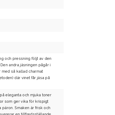
ng och pressning följt av den
. Den andra jäsningen pågår i
r med så kallad charmat
oden) där vinet får jäsa på
 på eleganta och mjuka toner
 som ger vika för krispigt
a päron. Smaken är frisk och
vererar en tillfredsställande