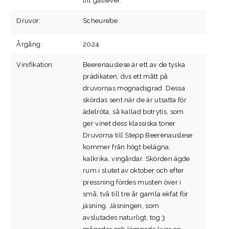
till gåslever.
Druvor:
Scheurebe
Årgång:
2024
Vinifikation:
Beerenauslese är ett av de tyska
prädikaten, dvs ett mått på
druvornas mognadsgrad. Dessa
skördas sent när de är utsatta för
ädelröta, så kallad botrytis, som
ger vinet dess klassiska toner.
Druvorna till Stepp Beerenauslese
kommer från högt belägna,
kalkrika, vingårdar. Skörden ägde
rum i slutet av oktober och efter
pressning fördes musten över i
små, två till tre år gamla ekfat för
jäsning. Jäsningen, som
avslutades naturligt, tog 3