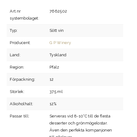
Art.nr
7662502
systembolaget:
Typ:
Sött vin
Producent:
G P Winery
Land:
Tyskland
Region:
Pfalz
Förpackning:
12
Storlek:
375 ml
Alkoholhalt:
12%
Passar till:
Serveras vid 8-10°C till de flesta
desserter och grönmögelostar.
Även den perfekta kompanjonen