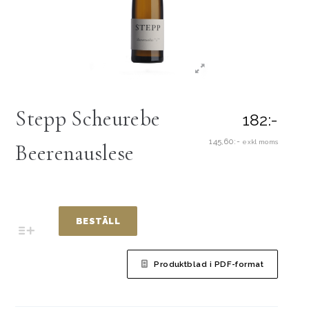
Stepp Scheurebe
182:-
145,60:-
exkl moms
Beerenauslese
BESTÄLL
Produktblad i PDF-format