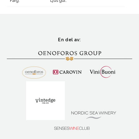
Färg:
Ljus gul.
En del av: