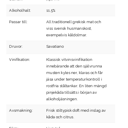
Alkoholhalt:
11,5%
Passar till:
All traditionell grekisk mat och
viss svensk husmanskost,
exempelvis kåldolmar.
Druvor:
Savatiano
Vinifikation:
Klassisk vitvinsvinifikation
innebärande att den självrunna
musten kyles ner, klaras och får
jäsa under temperaturkontroll i
rostfria ståltankar. En liten mängd
pinjekåda tillsätts i början av
alkoholjäsningen.
Avsmakning:
Frisk stiltypisk doft med inslag av
kåda och citrus.