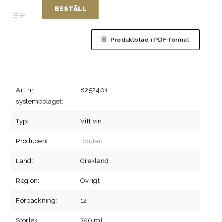
BESTÄLL
Produktblad i PDF-format
Art.nr
8252401
systembolaget:
Typ:
Vitt vin
Producent:
Boutari
Land:
Grekland
Region:
Övrigt
Förpackning:
12
Storlek:
750 ml