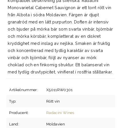
kompatibel beskrivning på svenska: Radacini
Monovarietal Cabernet Sauvignon är ett torrt rött vin
från Albota i södra Moldavien. Färgen är djupt
granatröd med en lätt purpurton. Doften är intensiv
och bjuder på mörka bär som svarta vinbär, björnbär
och mörka körsbär, kompletterat av en diskret
kryddighet med inslag av nejlika. Smaken är fruktig
och koncentrerad med tydlig karaktär av svarta
vinbär och björnbär, följt av nyanser av mörk
choklad och en finkornig struktur. Ett balanserat vin
med tydlig druvtypicitet, vinifierat i rostfria ståltankar.
Artikelnummer:
X5011RW0301
Typ:
Rött vin
Producent:
Radacini Wines
Land:
Moldavien