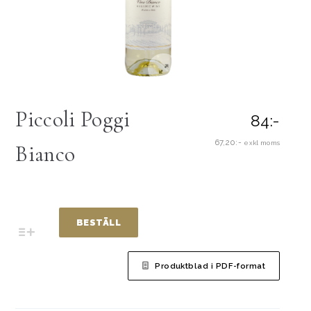
Piccoli Poggi
84:-
67,20:-
exkl moms
Bianco
BESTÄLL
Produktblad i PDF-format