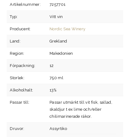
Artikelnummer:
7257701
Typ:
Vitt vin
Producent:
Nordic Sea Winery
Land:
Grekland
Region:
Makedonien
Förpackning:
12
Storlek:
750 ml
Alkoholhalt:
13%
Passar till:
Passar utmärkt till vit fisk, sallad,
skaldjur t ex lime och/eller
chilimarinerade räkor.
Druvor:
Assyrtiko