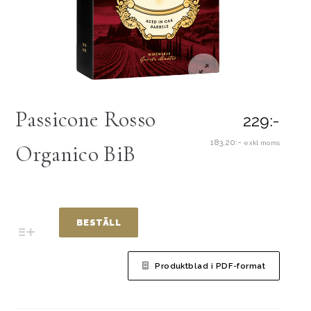
Passicone Rosso
229:-
183,20:-
exkl moms
Organico BiB
BESTÄLL
Produktblad i PDF-format