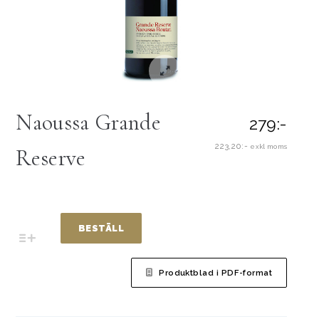
Naoussa Grande
279:-
223,20:-
exkl moms
Reserve
BESTÄLL
Produktblad i PDF-format