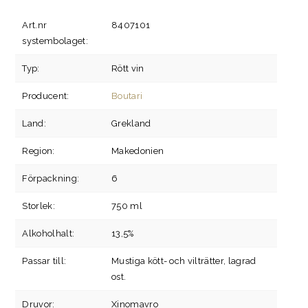
Art.nr
8407101
systembolaget:
Typ:
Rött vin
Producent:
Boutari
Land:
Grekland
Region:
Makedonien
Förpackning:
6
Storlek:
750 ml
Alkoholhalt:
13,5%
Passar till:
Mustiga kött- och vilträtter, lagrad
ost.
Druvor:
Xinomavro