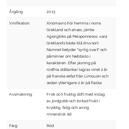
Årgång:
2013
Vinifikation:
Xinomavro hör hemma i norra
Grekland och anses, jämte
Agiorgitiko på Peloponnesos, vara
Greklands bästa blå druvsort.
Namnet betyder "syrlig svart" och
påminner om Nebbiolo i
karaktären. Efter jäsning på
rostfria ståltankar lagras vinet 2 år
på franska ekfat från Limousin och
sedan ytterligare 2 år på flaska.
Avsmakning:
Frisk och fruktig doft med inslag
av jordgubb och torkad frukt i
kryddig, fatig och aning
mineralisk stil.
Färg:
Röd.