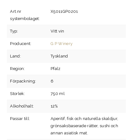
Art.nr
X5011GP0201
systembolaget:
Typ:
Vitt vin
Producent:
G P Winery
Land:
Tyskland
Region:
Pfalz
Förpackning:
6
Storlek:
750 ml
Alkoholhalt:
12%
Passar till:
Aperitif, fisk och naturella skaldjur,
grönsaksbaserade rätter, sushi och
annan asiatisk mat.