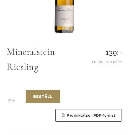
Mineralstein
139:-
111,20:-
exkl moms
Riesling
BESTÄLL
Produktblad i PDF-format