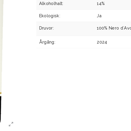
Alkoholhalt:
14%
Ekologisk:
Ja
Druvor:
100% Nero d´Av
Årgång:
2024