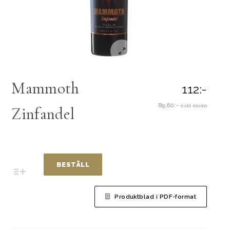
Mammoth
112:-
89,60:-
exkl moms
Zinfandel
BESTÄLL
Produktblad i PDF-format