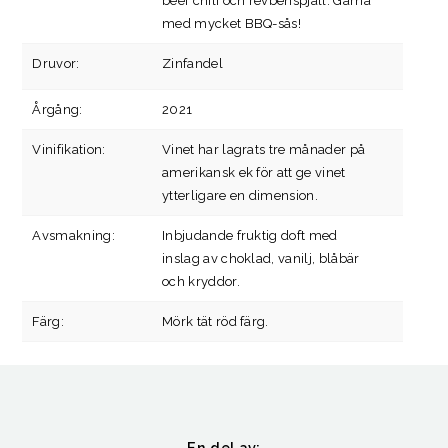
beef chili och revbenspjäll. Gärna
med mycket BBQ-sås!
Druvor:
Zinfandel
Årgång:
2021
Vinifikation:
Vinet har lagrats tre månader på
amerikansk ek för att ge vinet
ytterligare en dimension.
Avsmakning:
Inbjudande fruktig doft med
inslag av choklad, vanilj, blåbär
och kryddor.
Färg:
Mörk tät röd färg.
En del av: