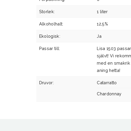
Storlek:
1 liter
Alkoholhalt:
12,5%
Ekologisk:
Ja
Passar till:
Lisa 1503 passar
självt! Vi rekom
med en smakrik
aning hetta!
Druvor:
Catarratto
Chardonnay