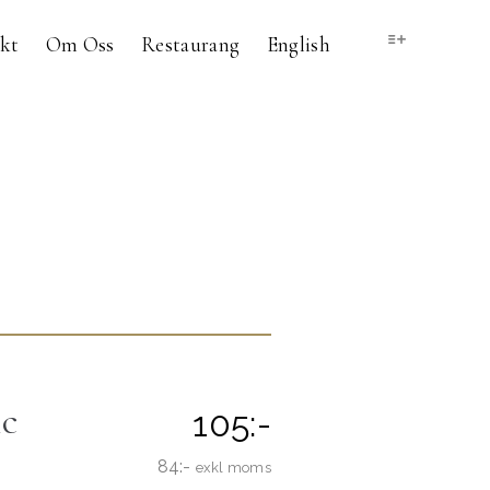
kt
Om Oss
Restaurang
English
ic
105:-
84:-
exkl moms