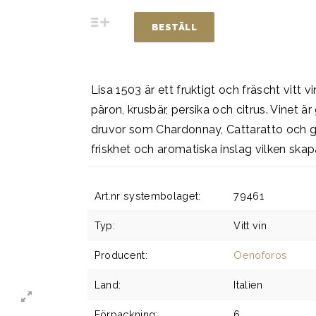
BESTÄLL
Lisa 1503 är ett fruktigt och fräscht vitt 
päron, krusbär, persika och citrus. Vinet är
druvor som Chardonnay, Cattaratto och g
friskhet och aromatiska inslag vilken ska
Art.nr systembolaget:
79461
Typ:
Vitt vin
Producent:
Oenoforos
Land:
Italien
Förpackning:
6