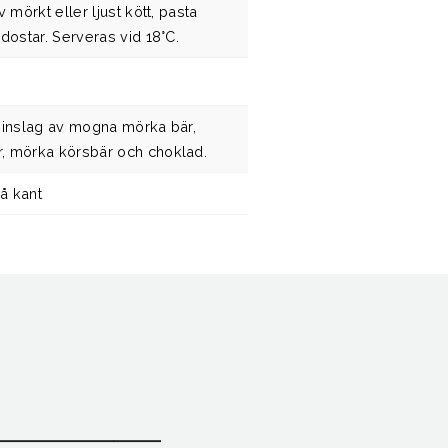
v mörkt eller ljust kött, pasta
rdostar. Serveras vid 18°C.
 inslag av mogna mörka bär,
, mörka körsbär och choklad.
å kant