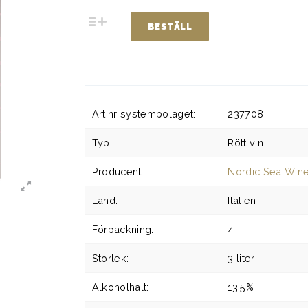
BESTÄLL
Art.nr systembolaget:
237708
Typ:
Rött vin
Producent:
Nordic Sea Win
Land:
Italien
Förpackning:
4
Storlek:
3 liter
Alkoholhalt:
13,5%