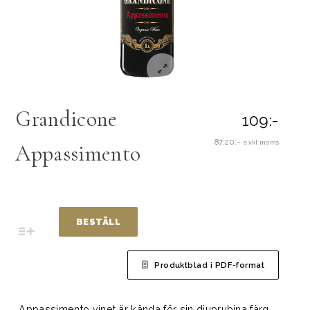
Grandicone
109:-
87,20:-
exkl moms
Appassimento
BESTÄLL
Produktblad i PDF-format
Appassimento vinet är kända för sin djuprubina färg