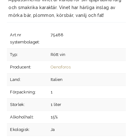
och smakrika karaktär. Vinet har härliga inslag av
mörka bär, plommon, körsbär, vanilj och fat!
Art.nr
75488
systembolaget:
Typ:
Rött vin
Producent:
Oenoforos
Land:
Italien
Förpackning:
1
Storlek:
1 liter
Alkoholhalt:
15%
Ekologisk:
Ja