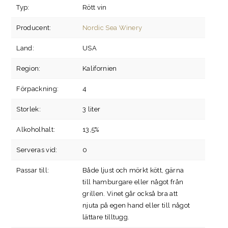
Typ:
Rött vin
Producent:
Nordic Sea Winery
Land:
USA
Region:
Kalifornien
Förpackning:
4
Storlek:
3 liter
Alkoholhalt:
13,5%
Serveras vid:
0
Passar till:
Både ljust och mörkt kött, gärna
till hamburgare eller något från
grillen. Vinet går också bra att
njuta på egen hand eller till något
lättare tilltugg.