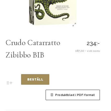
Crudo Catarratto
234:-
187,20:-
exkl moms
Zibibbo BIB
BESTÄLL
Produktblad i PDF-format