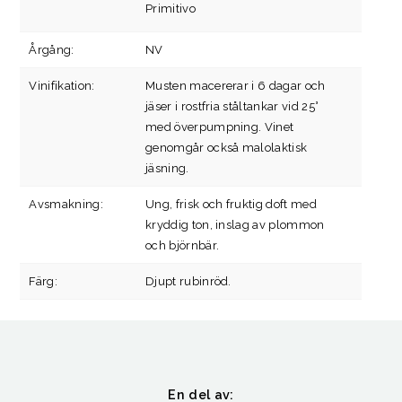
Primitivo
Årgång:
NV
Vinifikation:
Musten macererar i 6 dagar och
jäser i rostfria ståltankar vid 25°
med överpumpning. Vinet
genomgår också malolaktisk
jäsning.
Avsmakning:
Ung, frisk och fruktig doft med
kryddig ton, inslag av plommon
och björnbär.
Färg:
Djupt rubinröd.
En del av: