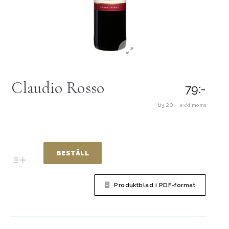
Claudio Rosso
79:-
63,20:-
exkl moms
BESTÄLL
Produktblad i PDF-format