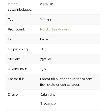
Art.nr
8325201
systembolaget:
Typ:
Vitt vin
Producent:
Nordic Sea Winery
Land:
Italien
Förpackning:
12
Storlek:
750 ml
Alkoholhalt:
13%
Passar till:
Passar till allehanda rätter så som
fisk, skaldjur och sallader.
Druvor:
Catarratto
Grecanico