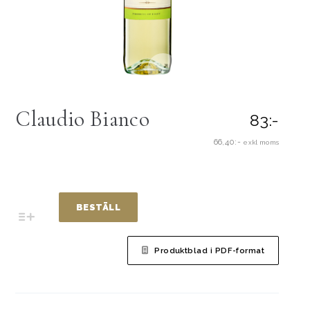
Claudio Bianco
83:-
66,40:-
exkl moms
BESTÄLL
Produktblad i PDF-format