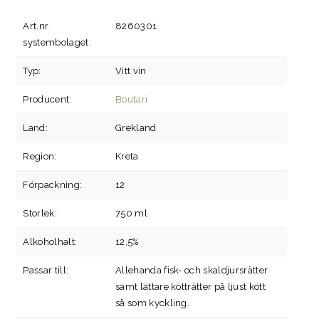
Art.nr
8260301
systembolaget:
Typ:
Vitt vin
Producent:
Boutari
Land:
Grekland
Region:
Kreta
Förpackning:
12
Storlek:
750 ml
Alkoholhalt:
12,5%
Passar till:
Allehanda fisk- och skaldjursrätter
samt lättare kötträtter på ljust kött
så som kyckling.