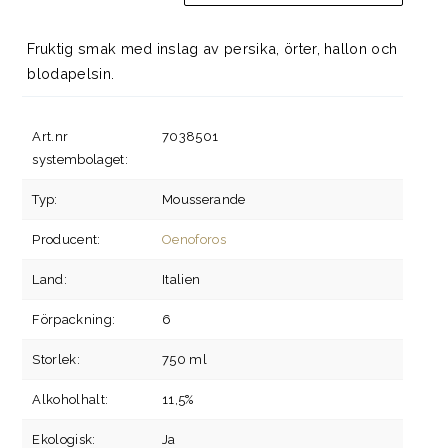
Fruktig smak med inslag av persika, örter, hallon och
blodapelsin.
Art.nr
7038501
systembolaget:
Typ:
Mousserande
Producent:
Oenoforos
Land:
Italien
Förpackning:
6
Storlek:
750 ml
Alkoholhalt:
11,5%
Ekologisk:
Ja