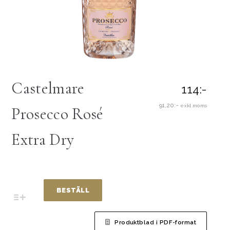
Castelmare
114:-
91,20:-
exkl moms
Prosecco Rosé
Extra Dry
BESTÄLL
Produktblad i PDF-format