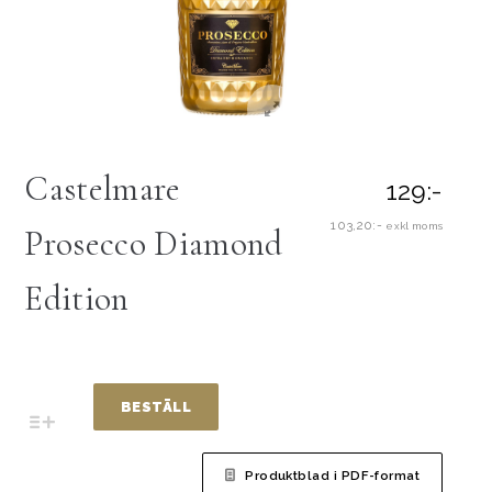
Castelmare
129:-
103,20:-
exkl moms
Prosecco Diamond
Edition
BESTÄLL
Produktblad i PDF-format