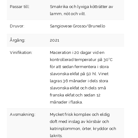
Passar till:
Smakrika och lyxiga kötträtter av
lamm, nöt och vilt.
Druvor:
Sangiovese Grosso/Brunello
Årgång:
2021
Vinifikation:
Maceration i 20 dagar vid en
kontrollerad temperatur på 30°C
för att sedan fermentera i stora
slavonska ekfat på 50 hl. Vinet
lagras 36 månader i dels stora
slavonska ekfat och dels små
franska ekfat och sedan 12
månader i flaska.
Avsmakning:
Mycket frisk komplex och eldig
doft med inslag av körsbär och
katrinplommon, örter, kryddor och
lakrits.