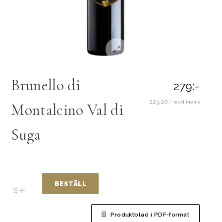
Brunello di
279:-
223,20:-
exkl moms
Montalcino Val di
Suga
BESTÄLL
Produktblad i PDF-format