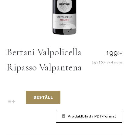
Bertani Valpolicella
199:-
159,20:-
exkl moms
Ripasso Valpantena
BESTÄLL
Produktblad i PDF-format